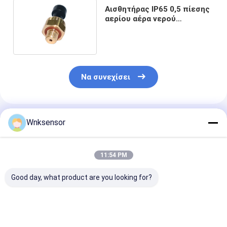
Αισθητήρας IP65 0,5 πίεσης
αερίου αέρα νερού
ορείχαλκου WNK - 4.5V
Να συνεχίσει
Συνιστώμενα Προϊόντα
Wnksensor
11:54 PM
Good day, what product are you looking for?
WNK81ma
Πανεπιστημιακά
Μεταδότης π