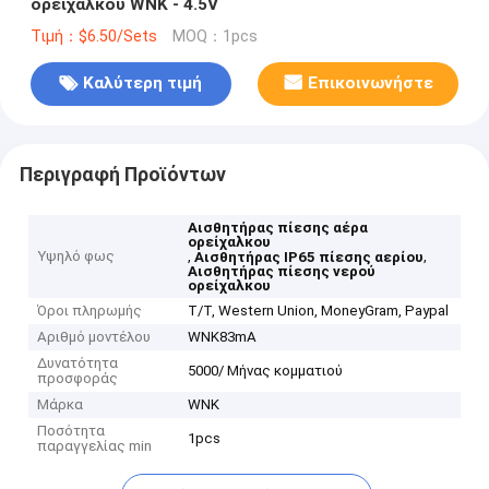
ορείχαλκου WNK - 4.5V
Τιμή：$6.50/Sets
MOQ：1pcs
Καλύτερη τιμή
Επικοινωνήστε
Περιγραφή Προϊόντων
Αισθητήρας πίεσης αέρα
ορείχαλκου
Υψηλό φως
,
,
Αισθητήρας IP65 πίεσης αερίου
Αισθητήρας πίεσης νερού
ορείχαλκου
Όροι πληρωμής
T/T, Western Union, MoneyGram, Paypal
Αριθμό μοντέλου
WNK83mA
Δυνατότητα
5000/ Μήνας κομματιού
προσφοράς
Μάρκα
WNK
Ποσότητα
1pcs
παραγγελίας min