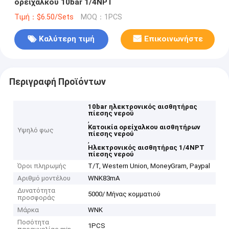
ορείχαλκου 10bar 1/4NPT
Τιμή：$6.50/Sets
MOQ：1PCS
Καλύτερη τιμή
Επικοινωνήστε
Περιγραφή Προϊόντων
10bar ηλεκτρονικός αισθητήρας
πίεσης νερού
,
Κατοικία ορείχαλκου αισθητήρων
Υψηλό φως
πίεσης νερού
,
Ηλεκτρονικός αισθητήρας 1/4NPT
πίεσης νερού
Όροι πληρωμής
T/T, Western Union, MoneyGram, Paypal
Αριθμό μοντέλου
WNK83mA
Δυνατότητα
5000/ Μήνας κομματιού
προσφοράς
Μάρκα
WNK
Ποσότητα
1PCS