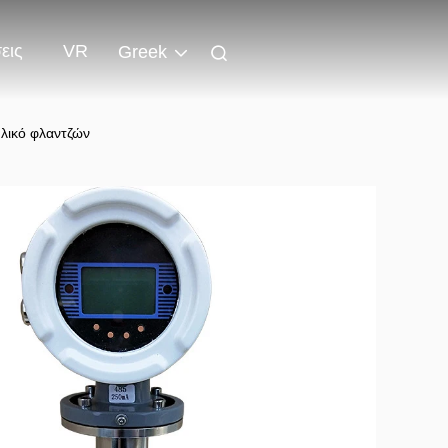
εις
VR
Greek
υλικό φλαντζών