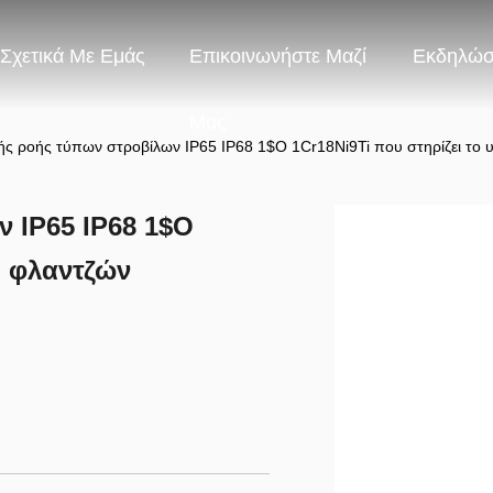
Σχετικά Με Εμάς
Επικοινωνήστε Μαζί
Εκδηλώσ
Μας
ς ροής τύπων στροβίλων IP65 IP68 1$Ο 1Cr18Ni9Ti που στηρίζει το 
 IP65 IP68 1$Ο
ό φλαντζών