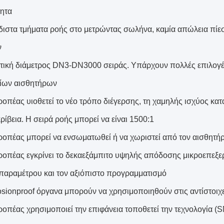
ητα
διστα τμήματα ροής στο μετρώντας σωλήνα, καμία απώλεια πίεσ
ν
τική διάμετρος DN3-DN3000 σειράς. Υπάρχουν πολλές επιλογές
ίων αισθητήρων
τροπέας υιοθετεί το νέο τρόπο διέγερσης, τη χαμηλής ισχύος κα
ίβεια. Η σειρά ροής μπορεί να είναι 1500:1
τροπέας μπορεί να ενσωματωθεί ή να χωριστεί από τον αισθητή
τροπέας εγκρίνει το δεκαεξάμπιτο υψηλής απόδοσης μικροεπεξε
παραμέτρου και τον αξιόπιστο προγραμματισμό
losionproof όργανα μπορούν να χρησιμοποιηθούν στις αντίστοιχε
ροπέας χρησιμοποιεί την επιφάνεια τοποθετεί την τεχνολογία (SM