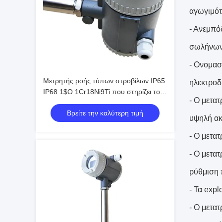
αγωγιμότ
- Ανεμπό
σωλήνω
- Ονομασ
Μετρητής ροής τύπων στροβίλων IP65
ηλεκτροδ
IP68 1$Ο 1Cr18Ni9Ti που στηρίζει το
- Ο μετα
υλικό φλαντζών
Βρείτε την καλύτερη τιμή
υψηλή ακρ
- Ο μετα
- Ο μετα
ρύθμιση 
- Τα exp
- Ο μετατ