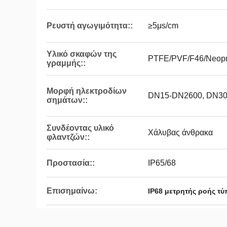
Ρευστή αγωγιμότητα::
≥5μs/cm
Υλικό σκαφών της
PTFE/PVF/F46/Neop
γραμμής::
Μορφή ηλεκτροδίων
DN15-DN2600, DN3
σημάτων::
Συνδέοντας υλικό
Χάλυβας άνθρακα
φλαντζών::
Προστασία::
IP65/68
Επισημαίνω:
IP68 μετρητής ροής τ