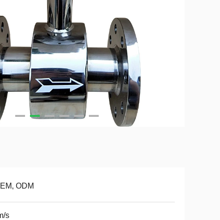
EM, ODM
m/s