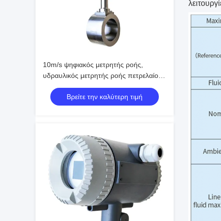
λειτουργί
10m/s ψηφιακός μετρητής ροής,
υδραυλικός μετρητής ροής πετρελαίου
ΑΡΣΕΝΙΚΏΝ ΕΛΑΦΙΏΝ WNK
Βρείτε την καλύτερη τιμή