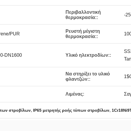
Περιβαλλοντική
-2
θερμοκρασία::
Ρευστή μέγιστη
rene/PUR
10
θερμοκρασία::
SS3
00-DN1600
Υλικό ηλεκτροδίων::
Tan
Να στηρίξει το υλικό
1$
φλαντζών::
Λιμένας:
Σα
,
,
ύπων στροβίλων
IP65 μετρητής ροής τύπων στροβίλων
1Cr18Ni9