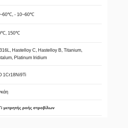
5~60℃, - 10~60℃
0℃, 150℃
16L, Hastelloy C, Hastelloy B, Titanium,
talum, Platinum Iridium
Ο 1Cr18Ni9Ti
γκάη
Ti μετρητής ροής στροβίλων