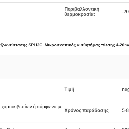
Περιβαλλοντική
-2
θερμοκρασία:
,
ζοαντίστασης SPI I2C
Μικροσκοπικός αισθητήρας πίεσης 4-20m
Τιμή
neg
 χαρτοκιβωτίων ή σύμφωνα με
Χρόνος παράδοσης
5-8