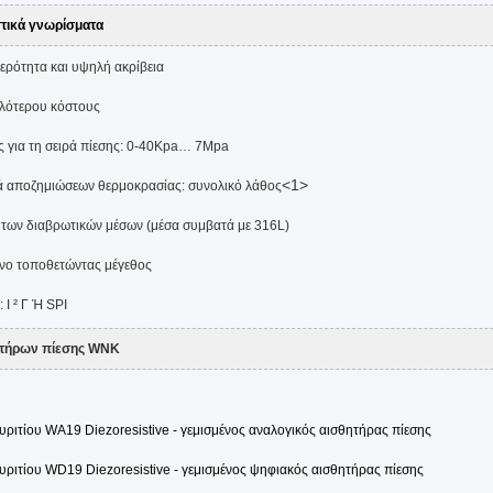
τικά γνωρίσματα
ρότητα και υψηλή ακρίβεια
ότερου κόστους
ς για τη σειρά πίεσης: 0-40Kpa… 7Mpa
<1>
ά αποζημιώσεων θερμοκρασίας: συνολικό λάθος
των διαβρωτικών μέσων (μέσα συμβατά με 316L)
νο τοποθετώντας μέγεθος
 Ι ² Γ Ή SPI
ητήρων πίεσης WNK
υριτίου WA19 Diezoresistive - γεμισμένος αναλογικός αισθητήρας πίεσης
υριτίου WD19 Diezoresistive - γεμισμένος ψηφιακός αισθητήρας πίεσης