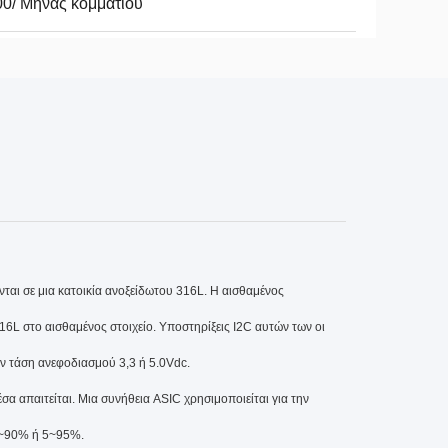
0/ Μήνας κομματιού
νται σε μια κατοικία ανοξείδωτου 316L. Η αισθαμένος
16L στο αισθαμένος στοιχείο. Υποστηρίξεις I2C αυτών των οι
 τάση ανεφοδιασμού 3,3 ή 5.0Vdc.
σα απαιτείται. Μια συνήθεια ASIC χρησιμοποιείται για την
0~90% ή 5~95%.