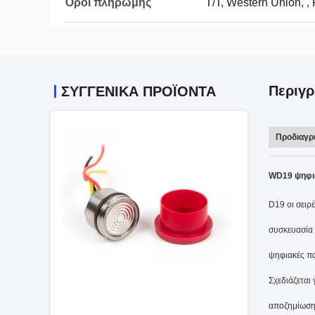
Όροι πληρωμής
T/T, Western Union, ,
Περιγρ
ΣΥΓΓΕΝΙΚΆ ΠΡΟΪΌΝΤΑ
Προδιαγρ
WD19 ψηφια
D19 οι σειρ
συσκευασία 
ψηφιακές πα
Σχεδιάζεται
αποζημίωση