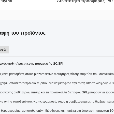
 PayPal
Δυνατότητα προσφοράς
500
αφή του προϊόντος
αφές
κός αισθητήρας πίεσης παραγωγής I2C/SPI
ές είναι βασισμένες στους piezoresistive αισθητήρες πίεσης πυριτίου που συσκευάζο
χρησιμοποιεί το πετρέλαιο πυριτίου για να μεταφέρει την πίεση από το διάφραγμα 3
ραγωγής αισθητήρων πίεσης και τα πρωτόκολλα διεπαφών SPI, μπορούν να έρθουν
 για o-ring τοποθετώντας για τις εφαρμογές όπου η συμβατότητα με τα διαβρωτικά μέ
 θερμοκρασίας, αντισταθμισμένη διόρθωση, και παρέχει μια ψηφιακή παραγωγή 1