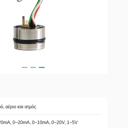
ό, αέριο και ατμός
20mA, 0~20mA, 0~10mA, 0~20V, 1~5V