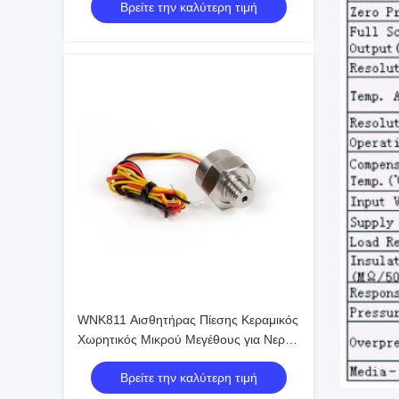
Βρείτε την καλύτερη τιμή
WNK811 Αισθητήρας Πίεσης Κεραμικός
Χωρητικός Μικρού Μεγέθους για Νερό
Αέρα Αέριο
Βρείτε την καλύτερη τιμή