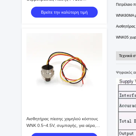
Πετρέλαιο π
Μετατροπέας 4-20mA
Βρείτε την καλύτερη τιμή
WNK80MA μι
Αισθητήρας 
WNK05 χωρη
Τεχνικά σ
Ψηφιακός αι
Αισθητήρας πίεσης χαμηλού κόστους
WNK 0.5~4.5V, συμπαγής, για αέρα,
αέριο, λάδι