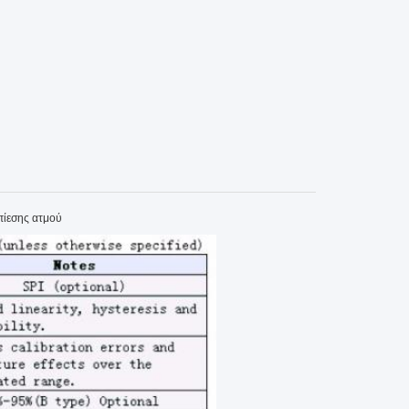
πίεσης ατμού