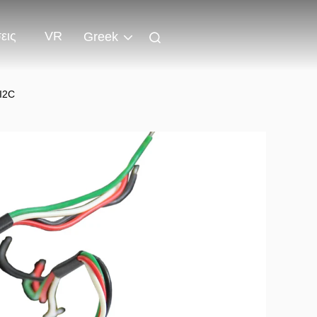
εις
VR
Greek
 I2C