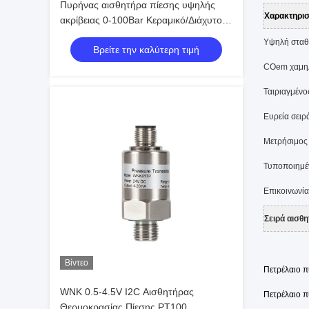
Πυρήνας αισθητήρα πίεσης υψηλής
Χαρακτηρισ
ακρίβειας 0-100Bar Κεραμικό/Διάχυτο
Πυρίτιο OEM Προσαρμόσιμο
Υψηλή σταθε
Βρείτε την καλύτερη τιμή
COem χαμηλ
Ταιριαγμένο
Ευρεία σειρ
Μετρήσιμος 
Τυποποιημέ
Επικοινωνία:
Σειρά αισθ
Βίντεο
Πετρέλαιο π
WNK 0.5-4.5V I2C Αισθητήρας
Πετρέλαιο π
Θερμοκρασίας Πίεσης PT100