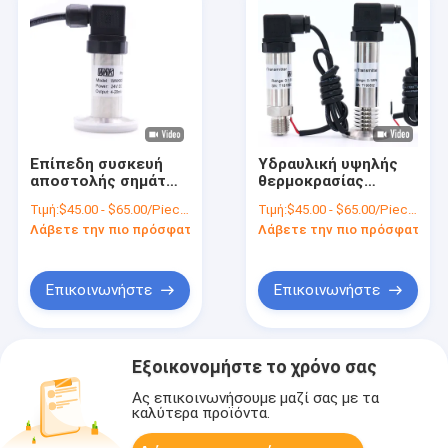
Επίπεδη συσκευή
Υδραυλική υψηλής
αποστολής σημάτων
θερμοκρασίας
επιπέδων τύπων
συσκευή αποστολής
Τιμή:
$45.00 - $65.00/Pieces
Τιμή:
$45.00 - $65.00/Pieces
διαφραγμάτων
σημάτων πίεσης LCD
Λάβετε την πιο πρόσφατη τιμή
Λάβετε την πιο πρόσφατη τι
σφιγκτηρών για την
2 παραγωγή σημάτων
υγειονομική
καλωδίων
εφαρμογή
Επικοινωνήστε
Επικοινωνήστε
Εξοικονομήστε το χρόνο σας
Ας επικοινωνήσουμε μαζί σας με τα
καλύτερα προϊόντα.