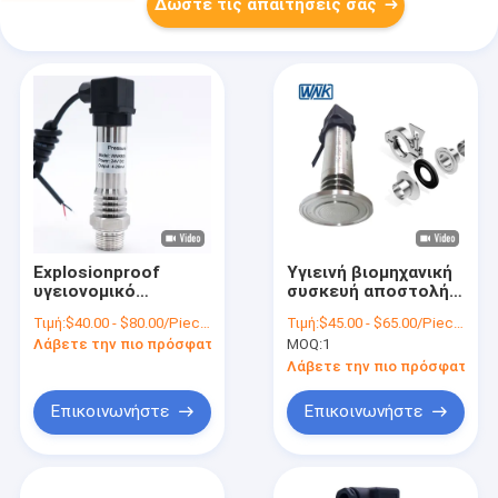
Δώστε τις απαιτήσεις σας
Explosionproof
Υγιεινή βιομηχανική
υγειονομικό
συσκευή αποστολής
ανοξείδωτο
σημάτων πίεσης
Τιμή:
$40.00 - $80.00/Pieces
Τιμή:
$45.00 - $65.00/Pieces
μετατροπέων 4-
διαφραγμάτων
Λάβετε την πιο πρόσφατη τιμή
MOQ:
1
20mA 304 πίεσης
βαθμού τροφίμων 4 -
παραγωγή 20mA
Λάβετε την πιο πρόσφατη τι
Επικοινωνήστε
Επικοινωνήστε