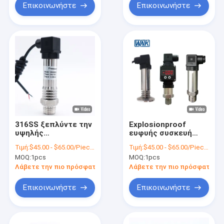
Επικοινωνήστε
Επικοινωνήστε
316SS ξεπλύντε την
Explosionproof
υψηλής
ευφυής συσκευή
θερμοκρασίας
αποστολής σημάτων
Τιμή:
$45.00 - $65.00/Pieces
Τιμή:
$45.00 - $65.00/Pieces
συσκευή αποστολής
πίεσης, επίπεδος
MOQ:
1pcs
MOQ:
1pcs
σημάτων πίεσης με
αισθητήρας πίεσης
Heatsinks
διαφραγμάτων cOem
Λάβετε την πιο πρόσφατη τιμή
Λάβετε την πιο πρόσφατη τι
Επικοινωνήστε
Επικοινωνήστε