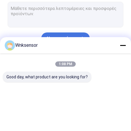
Ηλεκτρονικός αισθητήρας πίεσης αέρα
iot αισθητήρας πίεσης
Αισθητήρας πίεσης HVAC
Να συνεχίσει
Μικροσκοπικοί αισθητήρες πίεσης
Wnksensor
Συσκευή αποστολής σημάτων σταθμών ύδατος
Οι Κατηγορίες Μας
1:08 PM
Υποβρύχιος αισθητήρας επιπέδων
Good day, what product are you looking for?
πομπό υψηλής πίεσης
Ευφυής συσκευή αποστολής σημάτων πίεσης
Διαφορική συσκευή αποστολής σημάτων πίεσης
Ηλεκτρονικός
Ηλεκτρονικός
Ηλεκτρονικός
έξυπνη συσκευή αποστολής σημάτων θερμοκρασίας
αισθητήρας πίεσης
αισθητήρας πίεσης
αισθητήρας π
νερού
αέρα