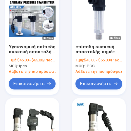
Υγειονομική επίπεδη
επίπεδη συσκευή
συσκευή αποστολής
αποστολής σημάτων
σημάτων πίεσης
πίεσης
Τιμή:
$45.00 - $65.00/Pieces
Τιμή:
$45.00 - $65.00/Pieces
διαφραγμάτων
διαφραγμάτων
MOQ:
1pcs
MOQ:
1PCS
υδραυλική για το
παραγωγής 4-20mA
γάλα τροφίμων
1-5V IP65
Λάβετε την πιο πρόσφατη τιμή
Λάβετε την πιο πρόσφατη τι
Επικοινωνήστε
Επικοινωνήστε
Σπίτι
Προϊόντα
Σχετικά με εμάς