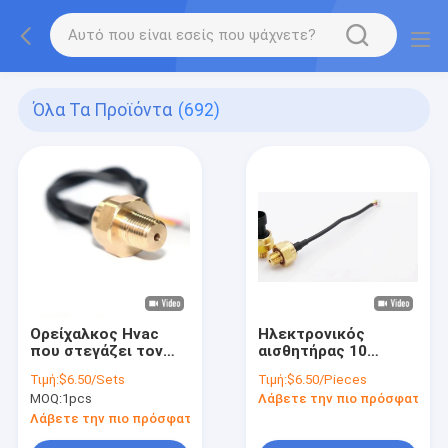
Όλα Τα Προϊόντα
(692)
Ορείχαλκος Hvac
Ηλεκτρονικός
που στεγάζει τον
αισθητήρας 10
ηλεκτρονικό
φραγμός 20 πίεσης
Τιμή:
$6.50/Sets
Τιμή:
$6.50/Pieces
αισθητήρα πίεσης
αέρα ατμού ODM
MOQ:
1pcs
Λάβετε την πιο πρόσφατη τι
νερού για το αέριο
cOem φραγμός
0.5V 4.5V αέρα
Λάβετε την πιο πρόσφατη τιμή